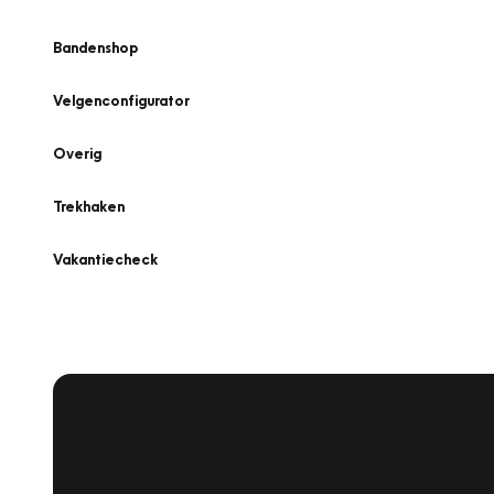
Bandenshop
Velgenconfigurator
Overig
Trekhaken
Vakantiecheck
Plan een
Werkplaatsafspraak