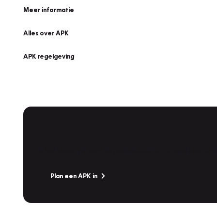
Meer informatie
Alles over APK
APK regelgeving
APK Keuring bij Vakgarage!
Is het weer tijd voor de jaarlijkse APK? Ga snel naar V
Plan een APK in