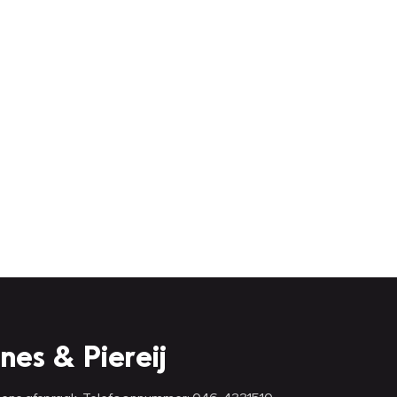
nes & Piereij
lgens afspraak. Telefoonnummer: 046-4331510