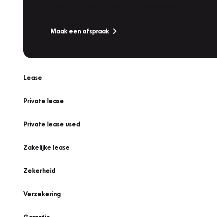
Is uw auto toe aan Onderhoud, Bandenwissel of een Va
Maak een afspraak
Lease
Private lease
Private lease used
Zakelijke lease
Zekerheid
Verzekering