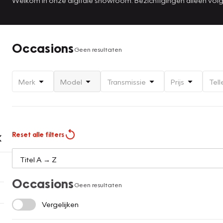
Occasions
Geen resultaten
Merk
Model
Transmissie
Prijs
Tell
Reset alle filters
Occasions
Geen resultaten
Vergelijken