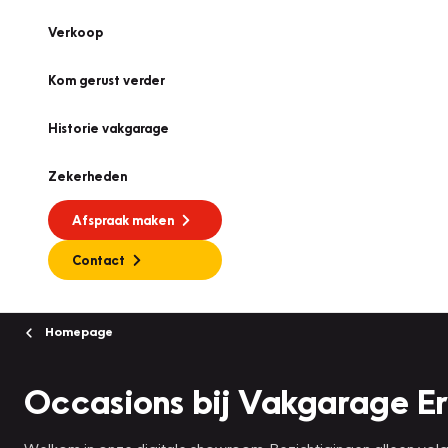
Verkoop
Kom gerust verder
Historie vakgarage
Zekerheden
Afspraak maken
Contact
Homepage
Occasions bij Vakgarage Er
Welkom in onze digitale showroom. Bezichtigingen alleen vo