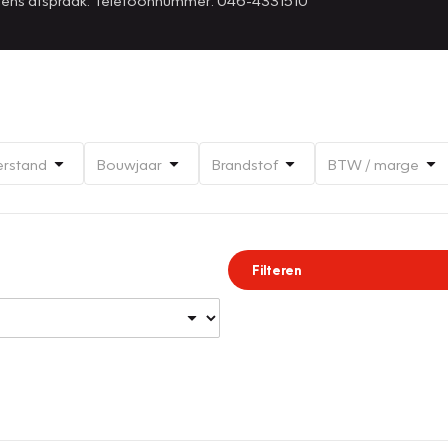
erstand
Bouwjaar
Brandstof
BTW / marge
Filteren