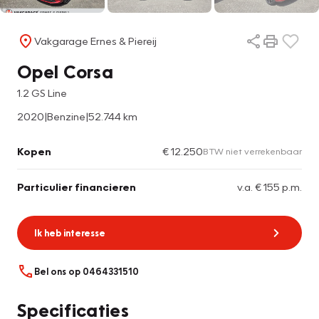
Vakgarage Ernes & Piereij
Opel Corsa
1.2 GS Line
2020
|
Benzine
|
52.744 km
Kopen
€ 12.250
BTW niet verrekenbaar
Particulier financieren
v.a. € 155 p.m.
Ik heb interesse
Bel ons op 0464331510
Specificaties