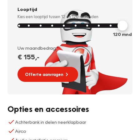
Looptijd
Kies een looptijd tussen
12
en
120
maanden
120
mnd
Uw maandbedrag:
€ 155
,-
Offerte aanvragen
Opties en accessoires
Achterbank in delen neerklapbaar
Airco
Audio installatie premium