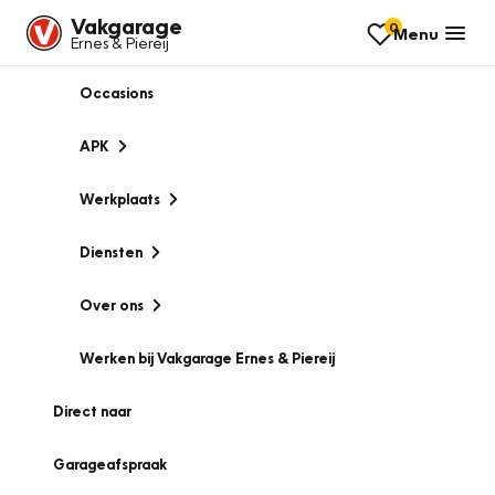
Vakgarage
0
Menu
Ernes & Piereij
Occasions
APK
Werkplaats
Diensten
Over ons
Werken bij Vakgarage Ernes & Piereij
Direct naar
Garageafspraak