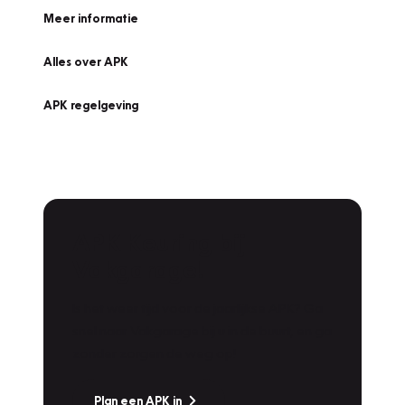
Meer informatie
Alles over APK
APK regelgeving
APK Keuring bij
Vakgarage!
Is het weer tijd voor de jaarlijkse APK? Ga
snel naar Vakgarage bij u in de buurt, en ga
zonder zorgen de weg op!
Plan een APK in