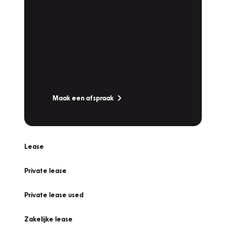
Plan een
Werkplaatsafspraak
Is uw auto toe aan Onderhoud,
Bandenwissel of een Vakantiecheck? Plan
online een afspraak!
Maak een afspraak
Lease
Private lease
Private lease used
Zakelijke lease