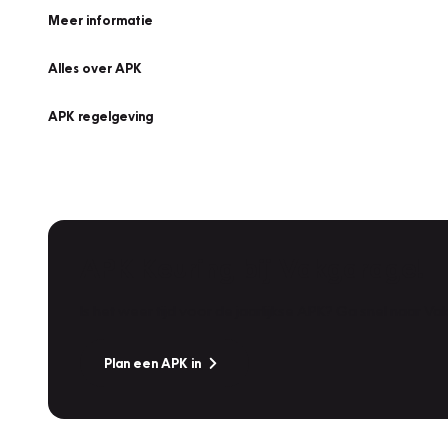
Meer informatie
Alles over APK
APK regelgeving
APK Keuring bij Vakgarage!
Is het weer tijd voor de jaarlijkse APK? Ga snel naar V
Plan een APK in