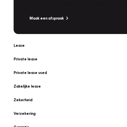
Is uw auto toe aan Onderhoud, Bandenwissel of een Va
Maak een afspraak
Lease
Private lease
Private lease used
Zakelijke lease
Zekerheid
Verzekering