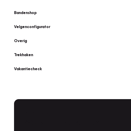
Bandenshop
Velgenconfigurator
Overig
Trekhaken
Vakantiecheck
Plan een
Werkplaatsafspraak